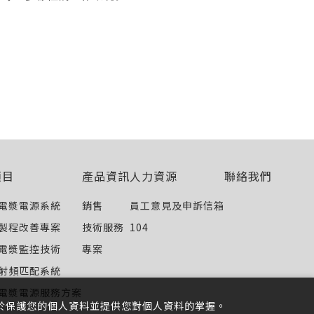
。
項目
產品資訊
人力資源
聯絡我們
電漿電源系統
銷售
員工意見及申訴信箱
製程改善專案
技術服務
104
電漿監控技術
專案
射頻匹配系統
電漿電源服務方案
於保護您的個人資料並提供您對個人資料的掌握。