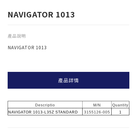
NAVIGATOR 1013
產品說明
NAVIGATOR 1013
產品詳情
僅必需的
Cookies
同意
Descriptio
M/N
Quantity
NAVIGATOR 1013-L35Z STANDARD
3155126-005
1