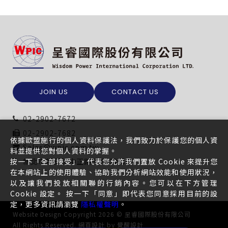
JOIN US
CONTACT US
02-2902-7672
02-2902-7682
依據歐盟施行的個人資料保護法，我們致力於保護您的個人資
Sales@wpic.com.tw
料並提供您對個人資料的掌握。
按一下「全部接受」，代表您允許我們置放 Cookie 來提升您
新北市新莊區中正路649-3號5樓
在本網站上的使用體驗、協助我們分析網站效能和使用狀況，
以及讓我們投放相關聯的行銷內容。您可以在下方管理
Cookie 設定。 按一下「同意」即代表您同意採用目前的設
定，更多資訊請瀏覽
隱私權聲明
。
Website Design
Copyright 2026 © 呈睿國際股份有限公司
All Rights Reserved.
網頁設計
by
覺醒設計