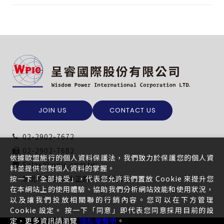
JOIN US
CONTACT US
02-2902-7672
02-2902-7682
依據歐盟施行的個人資料保護法，我們致力於保護您的個人資
Sales@wpic.com.tw
料並提供您對個人資料的掌握。
按一下「全部接受」，代表您允許我們置放 Cookie 來提升您
新北市新莊區中正路649-3號5樓
在本網站上的使用體驗、協助我們分析網站效能和使用狀況，
以及讓我們投放相關聯的行銷內容。您可以在下方管理
Cookie 設定。 按一下「同意」即代表您同意採用目前的設
定，更多資訊請瀏覽
隱私權聲明
。