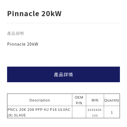
Pinnacle 20kW
產品說明
Pinnacle 20kW
產品詳情
僅必需的
Cookies
同意
OEM
Description
M/N
Quantity
P/N
PNCL 20K 208 PFP HJ P16 ULVAC
3152420-
1
(9) SLAVE
122