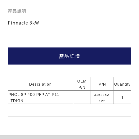
產品說明
Pinnacle 8kW
產品詳情
僅必需的
Cookies
同意
OEM
Description
M/N
Quantity
P/N
PNCL 8P 400 PFP AY P11
3152352-
1
LTDIGN
122