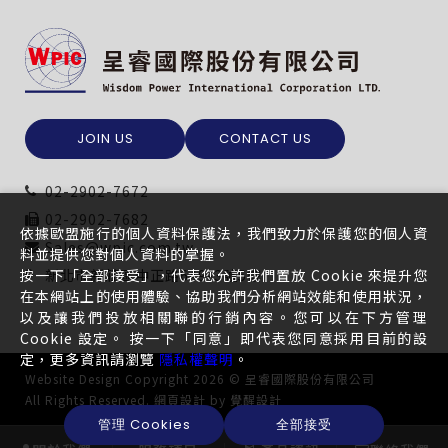
JOIN US
CONTACT US
02-2902-7672
02-2902-7682
依據歐盟施行的個人資料保護法，我們致力於保護您的個人資
Sales@wpic.com.tw
料並提供您對個人資料的掌握。
新北市新莊區中正路649-3號5樓
按一下「全部接受」，代表您允許我們置放 Cookie 來提升您
在本網站上的使用體驗、協助我們分析網站效能和使用狀況，
以及讓我們投放相關聯的行銷內容。您可以在下方管理
Cookie 設定。 按一下「同意」即代表您同意採用目前的設
定，更多資訊請瀏覽
隱私權聲明
。
Website Design
Copyright 2026 © 呈睿國際股份有限公司
All Rights Reserved.
網頁設計
by
覺醒設計
管理 Cookies
全部接受