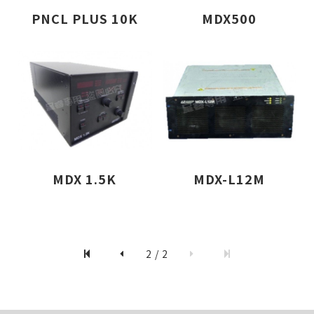
PNCL PLUS 10K
MDX500
MDX 1.5K
MDX-L12M
僅必需的
Cookies
同意
2 / 2