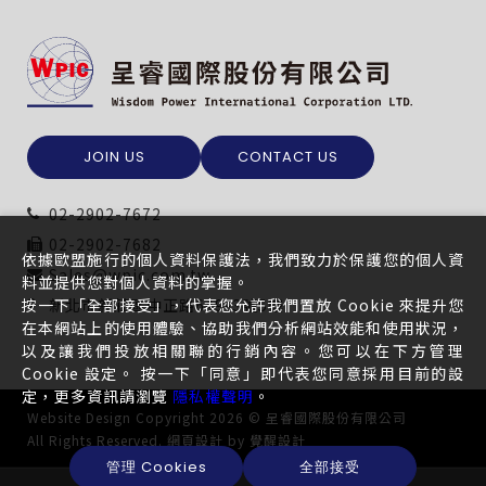
JOIN US
CONTACT US
02-2902-7672
02-2902-7682
依據歐盟施行的個人資料保護法，我們致力於保護您的個人資
Sales@wpic.com.tw
料並提供您對個人資料的掌握。
按一下「全部接受」，代表您允許我們置放 Cookie 來提升您
新北市新莊區中正路649-3號5樓
在本網站上的使用體驗、協助我們分析網站效能和使用狀況，
以及讓我們投放相關聯的行銷內容。您可以在下方管理
Cookie 設定。 按一下「同意」即代表您同意採用目前的設
定，更多資訊請瀏覽
隱私權聲明
。
Website Design
Copyright 2026 © 呈睿國際股份有限公司
All Rights Reserved.
網頁設計
by
覺醒設計
管理 Cookies
全部接受