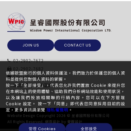
JOIN US
CONTACT US
02-2902-7672
02-2902-7682
依據歐盟施行的個人資料保護法，我們致力於保護您的個人資
Sales@wpic.com.tw
料並提供您對個人資料的掌握。
按一下「全部接受」，代表您允許我們置放 Cookie 來提升您
新北市新莊區中正路649-3號5樓
在本網站上的使用體驗、協助我們分析網站效能和使用狀況，
以及讓我們投放相關聯的行銷內容。您可以在下方管理
Cookie 設定。 按一下「同意」即代表您同意採用目前的設
定，更多資訊請瀏覽
隱私權聲明
。
Website Design
Copyright 2026 © 呈睿國際股份有限公司
All Rights Reserved.
網頁設計
by
覺醒設計
管理 Cookies
全部接受